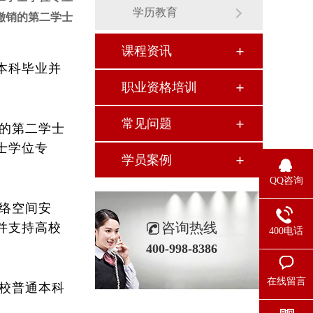
学历教育
撤销的第二学士
课程资讯
本科毕业并
职业资格培训
常见问题
的第二学士
士学位专
学员案例
QQ咨询
络空间安
咨询热线
并支持高校
400电话
400-998-8386
在线留言
校普通本科