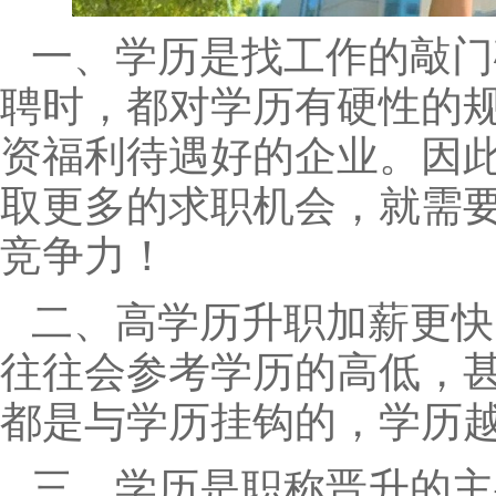
一、学历是找工作的敲门
聘时，都对学历有硬性的
资福利待遇好的企业。因
取更多的求职机会，就需
竞争力！
二、高学历升职加薪更快
往往会参考学历的高低，
都是与学历挂钩的，学历
三、学历是职称晋升的主