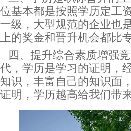
位基本都是按照学历定工
一级，大型规范的企业也
上的奖金和晋升机会都比专
四、提升综合素质增强竞
代，学历是学习的证明，
知识，丰富自己的知识面
证明，学历越高给我们带