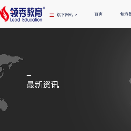
首页
领秀
旗下网站